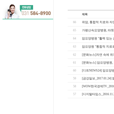
제목
66
위암, 통합적 치료와 자
65
가평산속요양병원, 따뜻
64
암요양병원 “활력 있는 
63
암요양원 “통합적 치료
62
[문화뉴스]자연 속에 위
61
[문화뉴스] 암요양병원,
60
[디트NEWS24] 암요
59
[
58
[WOW한국경제TV_201
57