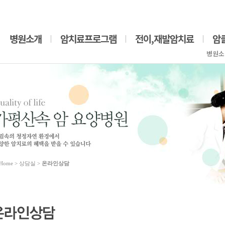
병원소개
암치료프로그램
전이,재발암치료
암
병원소
Home
> 상담실 >
온라인상담