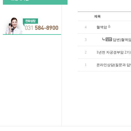
제목
4
혈액암
3
답변)혈액
2
1년전 자궁경부암 2기
1
온라인상담(질문과 답